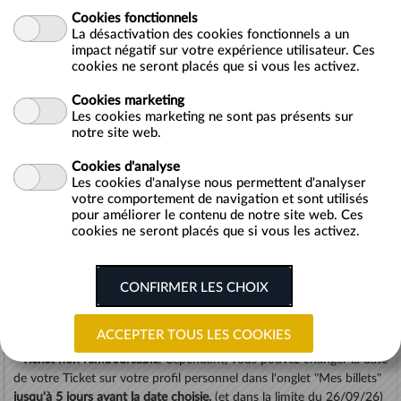
Cookies fonctionnels
Infos pratiques :
La désactivation des cookies fonctionnels a un
Aller : Depuis PARIS jusqu'à Vaux-le-Vicomte.
impact négatif sur votre expérience utilisateur. Ces
Départ de PARIS. Arrêt de bus : Terroirs de France. Avenue des
cookies ne seront placés que si vous les activez.
Terroirs de France. Proche Métro Cour Saint Émilion (Ligne 14)
-> Arrivée : Vaux-le-Vicomte.
Cookies marketing
Horaire unique :
16h30
Les cookies marketing ne sont pas présents sur
notre site web.
Cookies d'analyse
Retour : Depuis Vaux-le-Vicomte jusqu'à PARIS.
Les cookies d'analyse nous permettent d'analyser
Départ du parking de Vaux-le-Vicomte
votre comportement de navigation et sont utilisés
-> Arrivée : PARIS. Arrêt de bus : Terroirs de France. Avenue des
pour améliorer le contenu de notre site web. Ces
Terroirs de France. Proche Métro Cour Saint Émilion (Ligne 14)
cookies ne seront placés que si vous les activez.
Horaire unique :
23h40
- Tarif Unique.
- Gratuit pour les moins de 3 ans.
- Pas de vente de Ticket "simple aller" ou "simple retour".
-
Ticket non remboursable
. Cependant, vous pouvez changer la date
de votre Ticket sur votre profil personnel dans l'onglet "Mes billets"
jusqu'à 5 jours avant la date choisie.
(et dans la limite du 26/09/26)