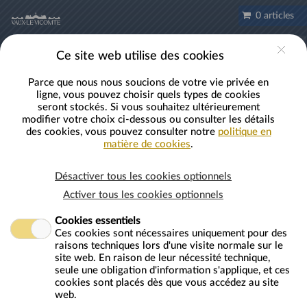
Aller au contenu principal
0 articles
FR
Compte
Ce site web utilise des cookies
Parce que nous nous soucions de votre vie privée en
ligne, vous pouvez choisir quels types de cookies
seront stockés. Si vous souhaitez ultérieurement
Navette Paris-Vaux-le-Vicomte-Paris
modifier votre choix ci-dessous ou consulter les détails
des cookies, vous pouvez consulter notre
politique en
matière de cookies
.
Désactiver tous les cookies optionnels
UNIQUEMENT LORS des SOIRÉES CHANDELLES
Activer tous les cookies optionnels
Cookies essentiels
Navette
PARIS
-Vaux-le-Vicomte-
PARIS
Ces cookies sont nécessaires uniquement pour des
(Les samedis du 16/05 au 26/09)
raisons techniques lors d'une visite normale sur le
Achat en ligne uniquement. Réservation Obligatoire.
site web. En raison de leur nécessité technique,
seule une obligation d'information s'applique, et ces
Transport Aller/ Retour depuis PARIS jusqu'à Vaux-le-Vicomte.
cookies sont placés dès que vous accédez au site
Ticket daté. (Aller: 16h30 - Retour : 23h40)
web.