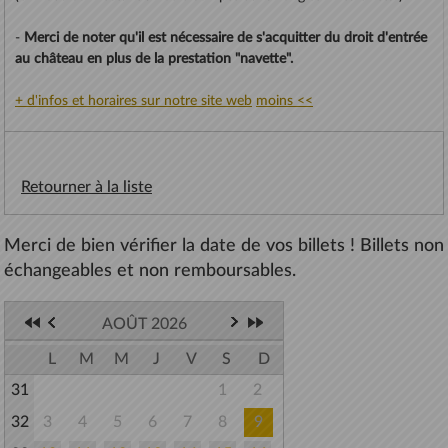
-
Merci de noter qu'il est nécessaire de s'acquitter du droit d'entrée
au château en plus de la prestation "navette".
+ d'infos et horaires sur notre site web
moins <<
Retourner à la liste
Merci de bien vérifier la date de vos billets ! Billets non
échangeables et non remboursables.
AOÛT 2026
L
M
M
J
V
S
D
31
1
2
32
3
4
5
6
7
8
9