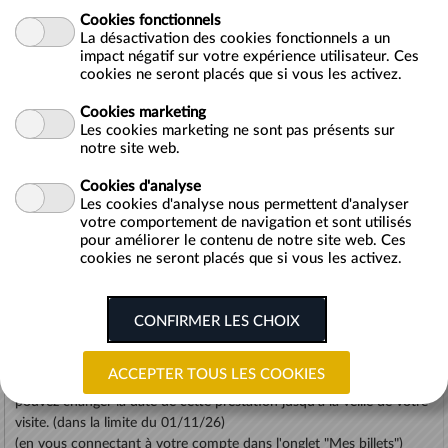
Infos pratiques :
Cookies fonctionnels
ALLER : Depuis la gare de Melun jusqu'à Vaux le Vicomte.
La désactivation des cookies fonctionnels a un
Départ de la gare de Melun : devant le café de la gare Avenue
impact négatif sur votre expérience utilisateur. Ces
Gallieni ->Arrivée : Vaux-le-Vicomte
cookies ne seront placés que si vous les activez.
Horaires semaine au choix :
10h55 ou 13h55
Horaires week-end* au choix :
10h55 ou 11h55 ou 13h55
Cookies marketing
*et jour férié
Les cookies marketing ne sont pas présents sur
notre site web.
RETOUR : Depuis Vaux-le-Vicomte jusqu'à Melun.
Cookies d'analyse
Départ du parking de Vaux-le-Vicomte
Les cookies d'analyse nous permettent d'analyser
-> Arrivée : gare de Melun
votre comportement de navigation et sont utilisés
Horaires semaine au choix :
15h45 ou 18h30
pour améliorer le contenu de notre site web. Ces
Horaires week-end* au choix :
14h35 ou 15h45 ou 18h30
cookies ne seront placés que si vous les activez.
*et jour férié
- Gratuit pour les moins de 3 ans.
- Pas de vente de ticket "simple aller" ou "simple retour".
-
Ticket non remboursable
, non échangeable. Cependant, vous
pouvez changer la date de cette prestation jusqu'à la veille de votre
visite. (dans la limite du 01/11/26)
(en vous connectant à votre compte dans l'onglet "Mes billets")