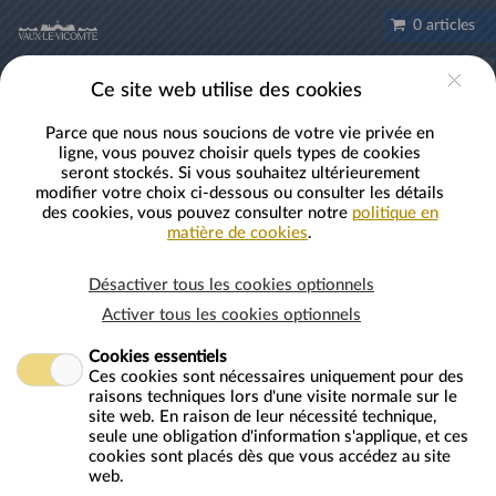
Aller au contenu principal
0 articles
FR
Compte
Ce site web utilise des cookies
Parce que nous nous soucions de votre vie privée en
ligne, vous pouvez choisir quels types de cookies
seront stockés. Si vous souhaitez ultérieurement
Navette Melun-Vaux-le-Vicomte-Melun
modifier votre choix ci-dessous ou consulter les détails
des cookies, vous pouvez consulter notre
politique en
matière de cookies
.
Désactiver tous les cookies optionnels
Navette Melun-Vaux-le-Vicomte-Melun
Activer tous les cookies optionnels
Achat en ligne uniquement. Réservation Obligatoire.
Cookies essentiels
Ces cookies sont nécessaires uniquement pour des
Transport Aller/ Retour depuis la Gare de Melun jusqu'au château
raisons techniques lors d'une visite normale sur le
en journée
. Ticket daté.
site web. En raison de leur nécessité technique,
2 horaires
possibles
en semaine
,
seule une obligation d'information s'applique, et ces
3 horaires
possibles
le weekend
*
cookies sont placés dès que vous accédez au site
web.