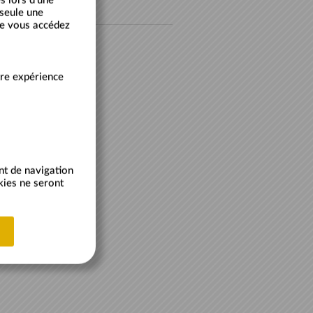
s lors d'une
 seule une
ue vous accédez
tre expérience
nt de navigation
kies ne seront