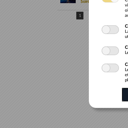
C
Soirées aux Chandelles - J
v
o
Items par p
a
1
C
L
u
C
L
C
L
e
p