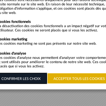
es cookies sont nécessaires uniquement pour des raisons technique
ardin uniquement
isite normale sur le site web. En raison de leur nécessité technique,
bligation d'information s'applique, et ces cookies sont placés dès q
age :
u site web.
ookies fonctionnels
Plan du site
-
Politique de confidentialité
-
Mentions légales
a désactivation des cookies fonctionnels a un impact négatif sur vo
Château Vaux le Vicomte © 2024
tilisateur. Ces cookies ne seront placés que si vous les activez.
ookies marketing
Politique cookies
Politique d'accessibilité
Politique vie privée
es cookies marketing ne sont pas présents sur notre site web.
ookies d'analyse
es cookies d'analyse nous permettent d'analyser votre comporteme
t sont utilisés pour améliorer le contenu de notre site web. Ces coo
lacés que si vous les activez.