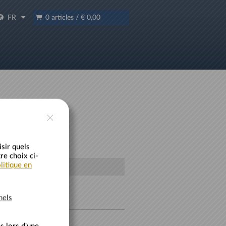
FR
0 articles
/
€ 0,00
sir quels
re choix ci-
litique en
nels