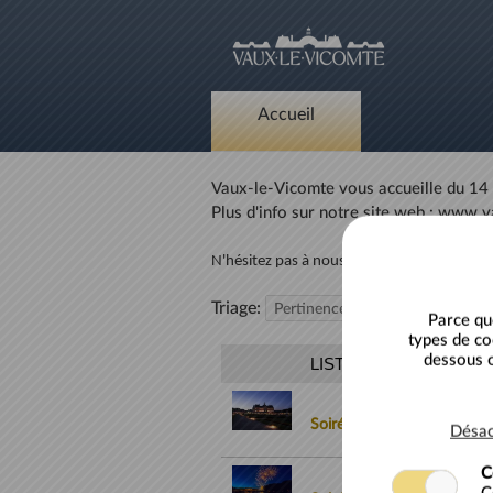
Aller au contenu principal
Accueil
Vaux-le-Vicomte vous accueille du 14
Plus d'info sur notre site web : www.
N'hésitez pas à nous suivre sur Facebook, 
Triage:
Parce qu
types de co
dessous o
LISTE DES BILLETS
Soirées aux Chandelles - C
Désac
C